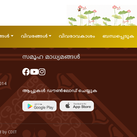
്ങൾ
വിവരങ്ങൾ
വിവരാവകാശം
ബന്ധപ്പെടുക
സമൂഹ മാധ്യമങ്ങൾ
014
ആപ്പുകൾ ഡൗൺലോഡ് ചെയ്യുക
d by CDIT