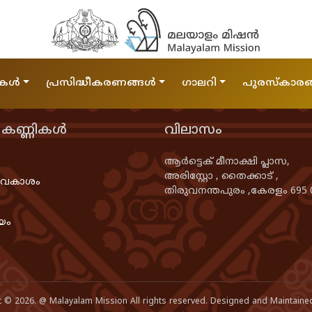
ികൾ
പ്രസിദ്ധീകരണങ്ങൾ
ഗാലറി
പുരസ്കാരങ
ത കണ്ണികൾ
വിലാസം
ആർട്ടെക്‌ മീനാക്ഷി പ്ലാസ,
അരിസ്റ്റോ , തൈക്കാട് ,
ാവകാശം
തിരുവനന്തപുരം ,കേരളം 695 
യം
t © 2026. @ Malayalam Mission All rights reserved. Designed and Maintaine