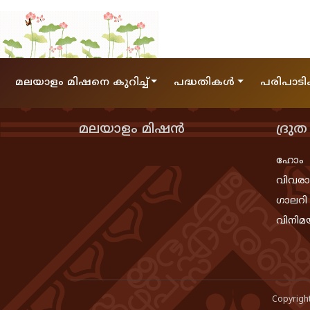
മലയാളം മിഷനെ കുറിച്ച്
പദ്ധതികൾ
പരിപാട
മലയാളം മിഷൻ
ദ്രു
ഹോം
വിവര
ഗാലറി
വിനിമ
Copyrigh