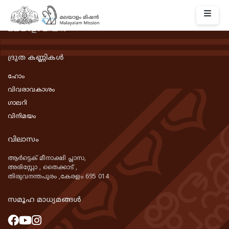
മലയാളം മിഷൻ
ദ്രുത കണ്ണികൾ
ഹോം
വിവരാവകാശം
ഗാലറി
വിനിമയം
വിലാസം
ആർട്ടെക്‌ മീനാക്ഷി പ്ലാസ,
അരിസ്റ്റോ , തൈക്കാട് ,
തിരുവനന്തപുരം ,കേരളം 695 014
സമൂഹ മാധ്യമങ്ങൾ